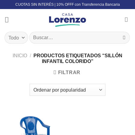
Skip
CUOTAS SIN INTERÉS | 10% OFFF con Transferencia Bancaria
to
content
Buscar
por:
INICIO
/
PRODUCTOS ETIQUETADOS “SILLÓN
INFANTIL COLORIDO”
FILTRAR