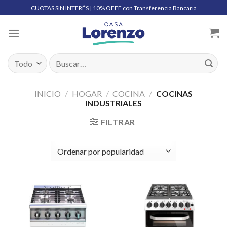
Skip
CUOTAS SIN INTERÉS | 10% OFFF con Transferencia Bancaria
to
content
Buscar
por:
INICIO
/
HOGAR
/
COCINA
/
COCINAS
INDUSTRIALES
FILTRAR