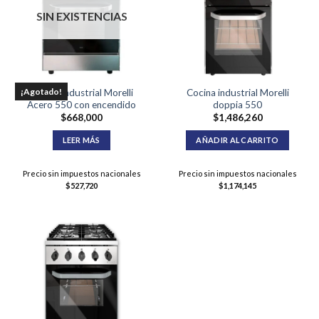
SIN EXISTENCIAS
¡Agotado!
Cocina industrial Morelli
Cocina industrial Morelli
Acero 550 con encendido
doppia 550
$
668,000
$
1,486,260
LEER MÁS
AÑADIR AL CARRITO
Precio sin impuestos nacionales
Precio sin impuestos nacionales
$
527,720
$
1,174,145