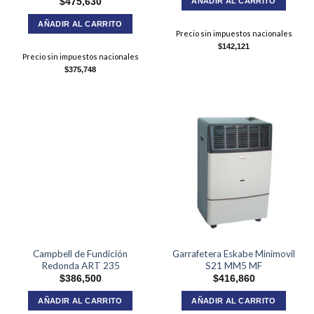
AÑADIR AL CARRITO
$
475,630
AÑADIR AL CARRITO
Precio sin impuestos nacionales
$
142,121
Precio sin impuestos nacionales
$
375,748
Campbell de Fundición
Garrafetera Eskabe Minimovil
Redonda ART 235
S21 MM5 MF
$
386,500
$
416,860
AÑADIR AL CARRITO
AÑADIR AL CARRITO