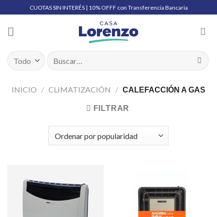
Skip
CUOTAS SIN INTERÉS | 10% OFFF con Transferencia Bancaria
to
content
Buscar
por:
INICIO
/
CLIMATIZACIÓN
/
CALEFACCIÓN A GAS
FILTRAR