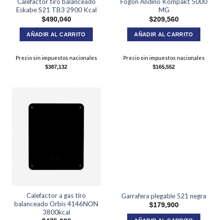
Calefactor tiro balanceado
Fogón Andino Kompakt 5000
Eskabe S21 TB3 2900 Kcal
MG
$
490,040
$
209,560
AÑADIR AL CARRITO
AÑADIR AL CARRITO
Precio sin impuestos nacionales
Precio sin impuestos nacionales
$
387,132
$
165,552
Calefactor a gas tiro
Garrafera plegable 521 negra
balanceado Orbis 4146NON
$
179,900
3800kcal