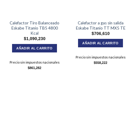
Calefactor Tiro Balanceado
Calefactor a gas sin salida
Eskabe Titanio TB5 4800
Eskabe Titanio TT MX5 TE
Kcal
$
706,610
$
1,090,230
AÑADIR AL CARRITO
AÑADIR AL CARRITO
Precio sin impuestos nacionales
Precio sin impuestos nacionales
$
558,222
$
861,282