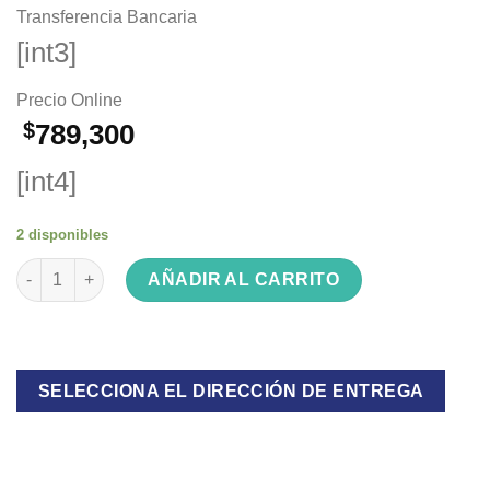
Transferencia Bancaria
[int3]
Precio Online
$
789,300
[int4]
2 disponibles
Calefactor tiro balanceado Eskabe titanioTB3 CV 3000kcal cant
AÑADIR AL CARRITO
SELECCIONA EL DIRECCIÓN DE ENTREGA