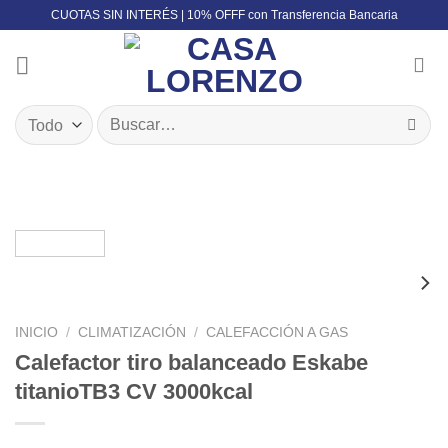
Skip
CUOTAS SIN INTERÉS | 10% OFFF con Transferencia Bancaria
to
content
Buscar
por:
INICIO
/
CLIMATIZACIÓN
/
CALEFACCIÓN A GAS
Calefactor tiro balanceado Eskabe
titanioTB3 CV 3000kcal