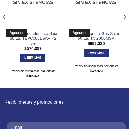
SIN EXISTENCIAS
SIN EXISTENCIAS
¡Agotado!
¡Agotado!
Termotanque electrico Saiar
Termotanque a Gas Saiar
85 Lts TEPC085ESARIK2
50 Lts TCG050MSA
pie
$
663,320
$
574,099
LEER MÁS
LEER MÁS
Precio sin impuestos nacionales
Precio sin impuestos nacionales
$
524,023
$
453,538
Recibí ofertas y promociones