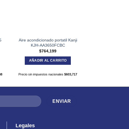
5
Aire acondicionado portatil Kanji
Termotanque a Gas 
KJH-AA3650FCBC
TCG050
$
764,199
$
663,3
AÑADIR AL CARRITO
AÑADIR AL C
38
Precio sin impuestos nacionales
$
603,717
Precio sin impuestos nac
Legales