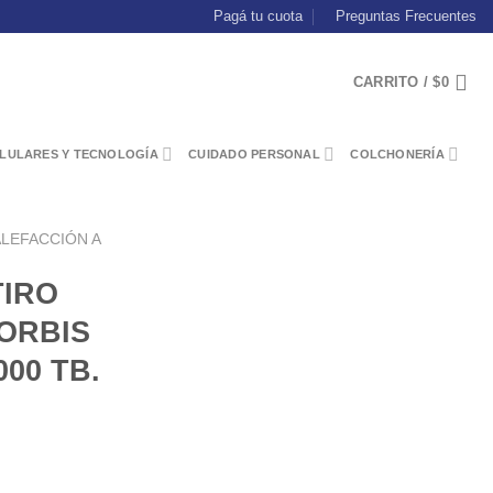
Pagá tu cuota
Preguntas Frecuentes
CARRITO /
$
0
LULARES Y TECNOLOGÍA
CUIDADO PERSONAL
COLCHONERÍA
LEFACCIÓN A
TIRO
ORBIS
000 TB.