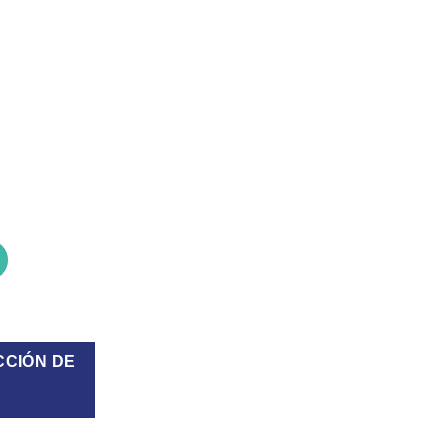
O ORBIS 4166 GON GN 5000 TB. cantidad
CCIÓN DE