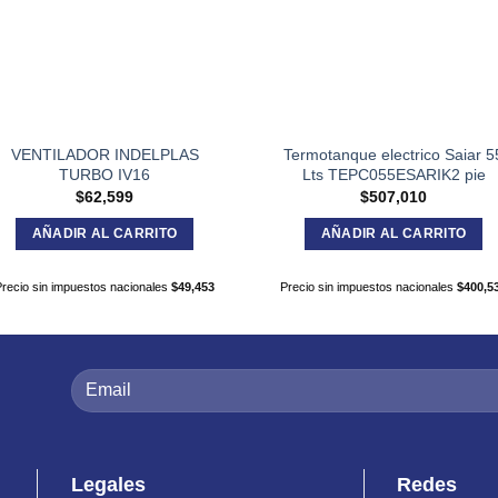
VENTILADOR INDELPLAS
Termotanque electrico Saiar 5
TURBO IV16
Lts TEPC055ESARIK2 pie
$
62,599
$
507,010
AÑADIR AL CARRITO
AÑADIR AL CARRITO
Precio sin impuestos nacionales
$
49,453
Precio sin impuestos nacionales
$
400,5
Legales
Redes