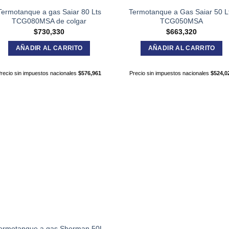
Termotanque a gas Saiar 80 Lts
Termotanque a Gas Saiar 50 L
TCG080MSA de colgar
TCG050MSA
$
730,330
$
663,320
AÑADIR AL CARRITO
AÑADIR AL CARRITO
recio sin impuestos nacionales
$
576,961
Precio sin impuestos nacionales
$
524,0
ermotanque a gas Sherman 50L