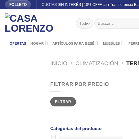
Skip
CUOTAS SIN INTERÉS | 10% OFFF con Transferencia Ba
FOLLETO
to
content
Buscar
por:
OFERTAS
HOGAR
ARTÍCULOS PARA BEBÉ
MUEBLES
FERRE
INICIO
/
CLIMATIZACIÓN
/
TER
FILTRAR POR PRECIO
Precio
Precio
FILTRAR
mínimo
máximo
Categorías del producto