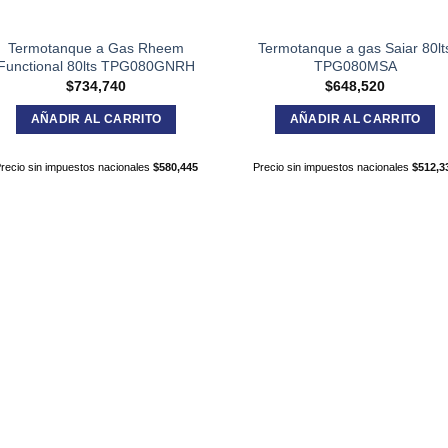
Termotanque a Gas Rheem
Termotanque a gas Saiar 80lt
Functional 80lts TPG080GNRH
TPG080MSA
$
734,740
$
648,520
AÑADIR AL CARRITO
AÑADIR AL CARRITO
recio sin impuestos nacionales
$
580,445
Precio sin impuestos nacionales
$
512,3