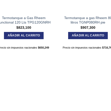
Termotanque a Gas Rheem
Termotanque a gas Rheem 8
unctional 120 Lts TPG120GNRH
litros TGNP080RH pie
$
823,100
$
907,300
AÑADIR AL CARRITO
AÑADIR AL CARRITO
recio sin impuestos nacionales
$
650,249
Precio sin impuestos nacionales
$
716,7