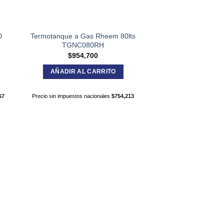
0
Termotanque a Gas Rheem 80lts
TGNC080RH
$
954,700
AÑADIR AL CARRITO
67
Precio sin impuestos nacionales
$
754,213