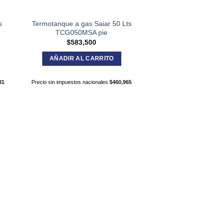
s
Termotanque a gas Saiar 50 Lts
TCG050MSA pie
$
583,500
AÑADIR AL CARRITO
31
Precio sin impuestos nacionales
$
460,965