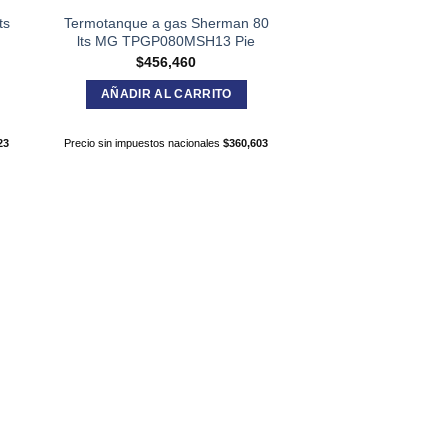
ts
Termotanque a gas Sherman 80
lts MG TPGP080MSH13 Pie
$
456,460
AÑADIR AL CARRITO
23
Precio sin impuestos nacionales
$
360,603