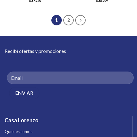
$
37,920
$
38,709
1
2
Recibí ofertas y promociones
Casa Lorenzo
Quienes somos