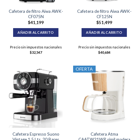
Cafetera de filtro Aiwa AWK-
Cafetera de filtro Aiwa AWK-
CF075N
CF125N
$
41,199
$
51,499
AÑADIR AL CARRITO
AÑADIR AL CARRITO
Precio sin impuestos nacionales
Precio sin impuestos nacionales
$
32,547
$
40,684
OFERTA
Cafetera Espresso Suono
Cafetera Atma
Vintage 1.5 Lts. 20 Bares
CAATW21WP simil madera