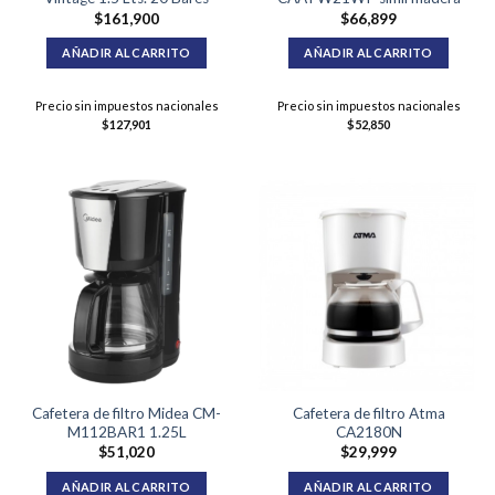
$
161,900
$
66,899
AÑADIR AL CARRITO
AÑADIR AL CARRITO
Precio sin impuestos nacionales
Precio sin impuestos nacionales
$
127,901
$
52,850
Cafetera de filtro Midea CM-
Cafetera de filtro Atma
M112BAR1 1.25L
CA2180N
$
51,020
$
29,999
AÑADIR AL CARRITO
AÑADIR AL CARRITO