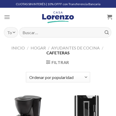
Skip
CUOTAS SIN INTERÉS | 10% OFFF con Transferencia Bancaria
to
content
Buscar
por:
INICIO
/
HOGAR
/
AYUDANTES DE COCINA
/
CAFETERAS
FILTRAR