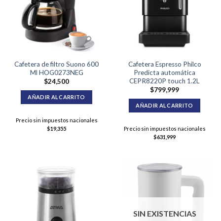
Cafetera de filtro Suono 600
Cafetera Espresso Philco
Ml HOG0273NEG
Predicta automática
CEPR8220P touch 1.2L
$
24,500
$
799,999
AÑADIR AL CARRITO
AÑADIR AL CARRITO
Precio sin impuestos nacionales
$
19,355
Precio sin impuestos nacionales
$
631,999
SIN EXISTENCIAS