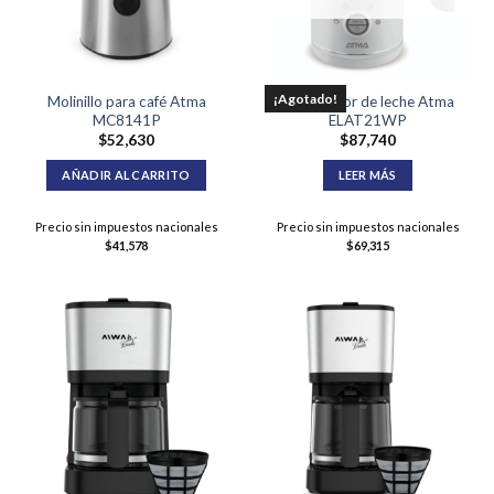
¡Agotado!
Molinillo para café Atma
Espumador de leche Atma
MC8141P
ELAT21WP
$
52,630
$
87,740
AÑADIR AL CARRITO
LEER MÁS
Precio sin impuestos nacionales
Precio sin impuestos nacionales
$
41,578
$
69,315