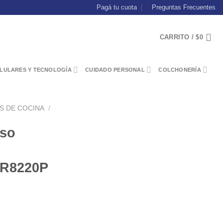
Pagá tu cuota
Preguntas Frecuentes
CARRITO /
$
0
LULARES Y TECNOLOGÍA
CUIDADO PERSONAL
COLCHONERÍA
S DE COCINA
/
sso
PR8220P