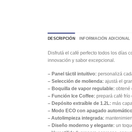
DESCRIPCIÓN
INFORMACIÓN ADICIONAL
Disfrutá el café perfecto todos los días c
innovación y sabor excepcional.
– Panel táctil intuitivo:
personalizá cada
– Selección de molienda:
ajustá el gra
– Boquilla de vapor regulable:
obtené 
– Función Ice Coffee:
prepará café frío
– Depósito extraíble de 1.2L:
más capac
– Modo ECO con apagado automático
– Autolimpieza integrada:
mantenimient
– Diseño moderno y elegante:
un toque