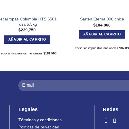
ecarropas Columbia HTS 5501
Sarten Eterna 900 chica
rosa 5.5kg
$
104,860
$
229,750
AÑADIR AL CARRITO
AÑADIR AL CARRITO
Precio sin impuestos nacionales
$
82,83
recio sin impuestos nacionales
$
181,503
Legales
Redes
Términos y condiciones
Políticas de privacidad