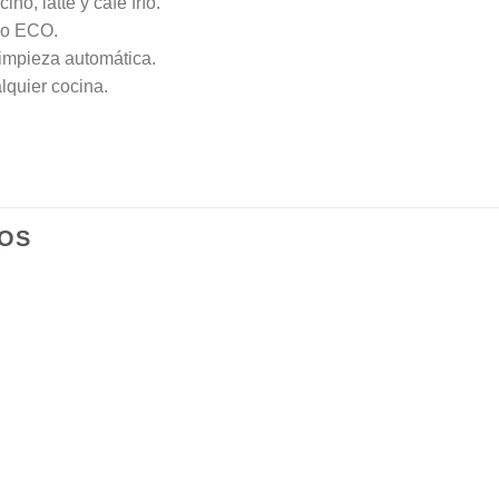
o, latte y café frío.
do ECO.
olimpieza automática.
lquier cocina.
OS