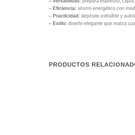
– Versatilidad:
prepara espresso, capuccin
– Eficiencia:
ahorro energético con mo
– Practicidad
: depósito extraíble y aut
– Estilo:
diseño elegante que realza cua
PRODUCTOS RELACIONAD