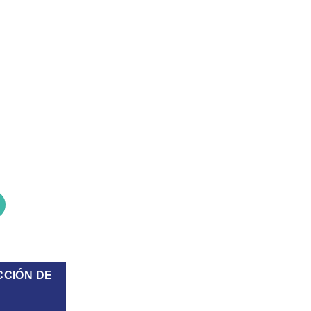
dicta automática CEPR8220P touch 1.2L cantidad
CCIÓN DE