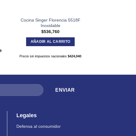
Cocina Singer Florencia 5518F
EXPRIMIDOR ATM
Inoxidable
$
31,59
$
536,760
AÑADIR AL C
AÑADIR AL CARRITO
9
Precio sin impuestos na
Precio sin impuestos nacionales
$
424,040
Legales
Defensa al consumidor