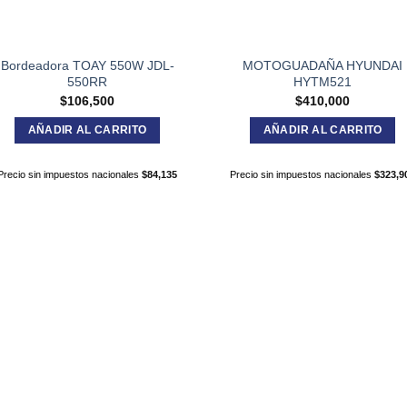
Bordeadora TOAY 550W JDL-
MOTOGUADAÑA HYUNDAI
550RR
HYTM521
$
106,500
$
410,000
AÑADIR AL CARRITO
AÑADIR AL CARRITO
Precio sin impuestos nacionales
$
84,135
Precio sin impuestos nacionales
$
323,9