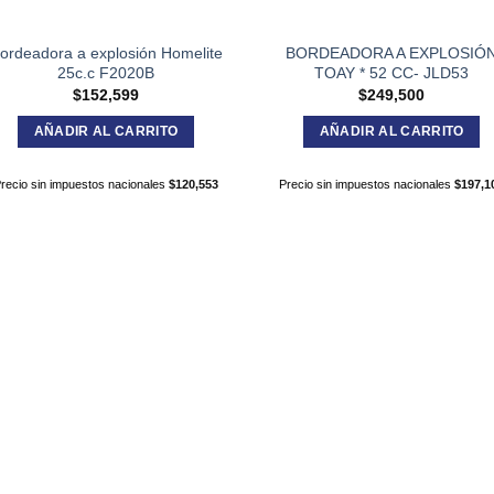
ordeadora a explosión Homelite
BORDEADORA A EXPLOSIÓ
25c.c F2020B
TOAY * 52 CC- JLD53
$
152,599
$
249,500
AÑADIR AL CARRITO
AÑADIR AL CARRITO
recio sin impuestos nacionales
$
120,553
Precio sin impuestos nacionales
$
197,1