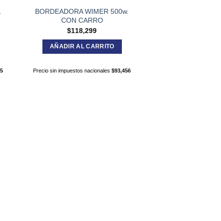
1
BORDEADORA WIMER 500w.
CON CARRO
$
118,299
AÑADIR AL CARRITO
05
Precio sin impuestos nacionales
$
93,456