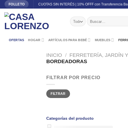
Skip
CUOTAS SIN INTERÉS | 10% OFFF con Transferencia Ba
FOLLETO
to
content
Buscar
por:
OFERTAS
HOGAR
ARTÍCULOS PARA BEBÉ
MUEBLES
FERRE
INICIO
/
FERRETERÍA, JARDÍN 
BORDEADORAS
FILTRAR POR PRECIO
Precio
Precio
FILTRAR
mínimo
máximo
Categorías del producto