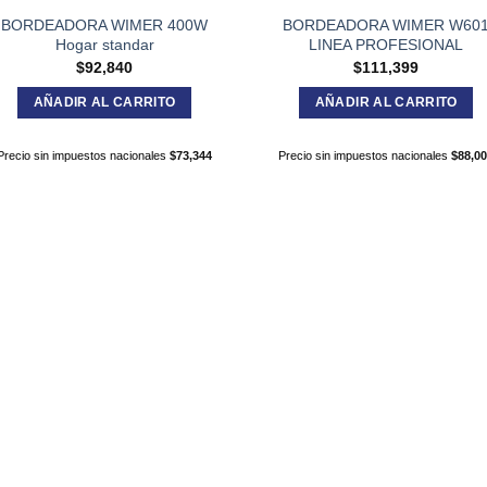
BORDEADORA WIMER 400W
BORDEADORA WIMER W60
Hogar standar
LINEA PROFESIONAL
$
92,840
$
111,399
AÑADIR AL CARRITO
AÑADIR AL CARRITO
Precio sin impuestos nacionales
$
73,344
Precio sin impuestos nacionales
$
88,0