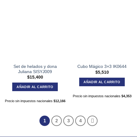
Set de helados y dona
Cubo Mágico 3×3 IK0644
Juliana SISYJ009
$
5,510
$
15,400
AÑADIR AL CARRITO
AÑADIR AL CARRITO
Precio sin impuestos nacionales
$
4,353
Precio sin impuestos nacionales
$
12,166
1
2
3
4