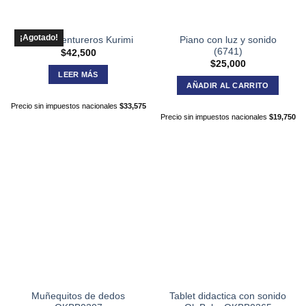
¡Agotado!
Piano con luz y sonido
Autos Aventureros Kurimi
(6741)
$
42,500
$
25,000
LEER MÁS
AÑADIR AL CARRITO
Precio sin impuestos nacionales
$
33,575
Precio sin impuestos nacionales
$
19,750
Muñequitos de dedos
Tablet didactica con sonido