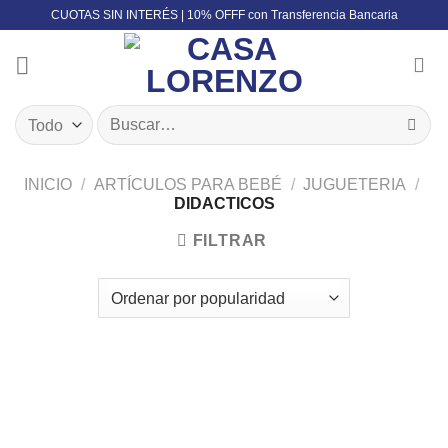
Skip
CUOTAS SIN INTERÉS | 10% OFFF con Transferencia Bancaria
to
content
Buscar
por:
INICIO
/
ARTÍCULOS PARA BEBÉ
/
JUGUETERIA
/
DIDACTICOS
FILTRAR