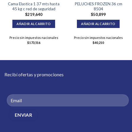
Cama Elastica 1 37 mts hasta
PELUCHES FROZEN 36 cm
45 kg c red de seguridad
8504
$
219,640
$
50,899
AÑADIR AL CARRITO
AÑADIR AL CARRITO
Precio sin impuestos nacionales
Precio sin impuestos nacionales
$
173,516
$
40,210
Recibí ofertas y promociones