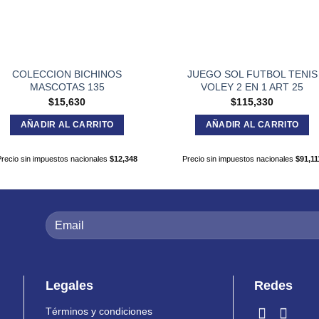
COLECCION BICHINOS
JUEGO SOL FUTBOL TENIS
MASCOTAS 135
VOLEY 2 EN 1 ART 25
$
15,630
$
115,330
AÑADIR AL CARRITO
AÑADIR AL CARRITO
Precio sin impuestos nacionales
$
12,348
Precio sin impuestos nacionales
$
91,11
Legales
Redes
Términos y condiciones