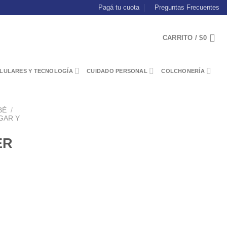
Pagá tu cuota
Preguntas Frecuentes
CARRITO /
$
0
LULARES Y TECNOLOGÍA
CUIDADO PERSONAL
COLCHONERÍA
BÉ
/
GAR Y
ER