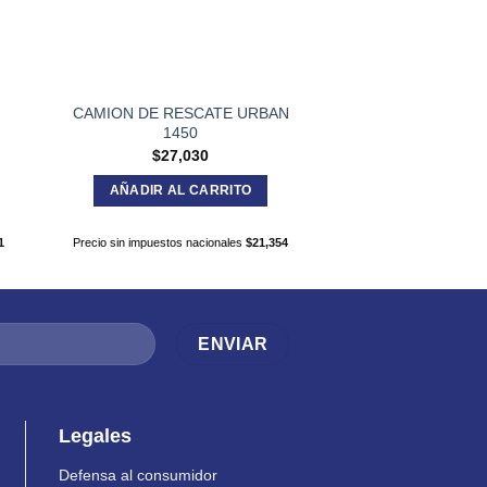
CAMION DE RESCATE URBAN
Little star tocado
1450
$
127,5
$
27,030
AÑADIR AL C
AÑADIR AL CARRITO
Precio sin impuestos nac
1
Precio sin impuestos nacionales
$
21,354
Legales
Defensa al consumidor