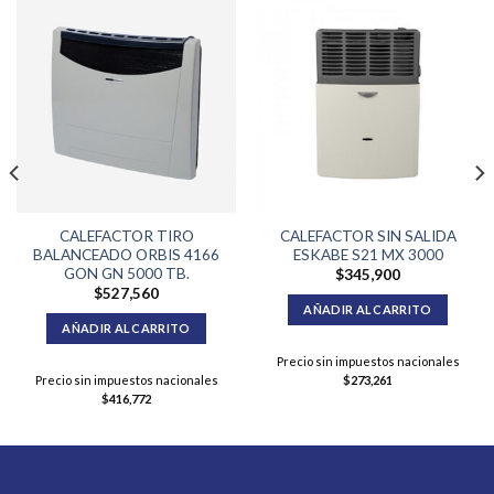
CALEFACTOR TIRO
CALEFACTOR SIN SALIDA
BALANCEADO ORBIS 4166
ESKABE S21 MX 3000
GON GN 5000 TB.
$
345,900
$
527,560
AÑADIR AL CARRITO
AÑADIR AL CARRITO
Precio sin impuestos nacionales
Precio sin impuestos nacionales
$
273,261
$
416,772