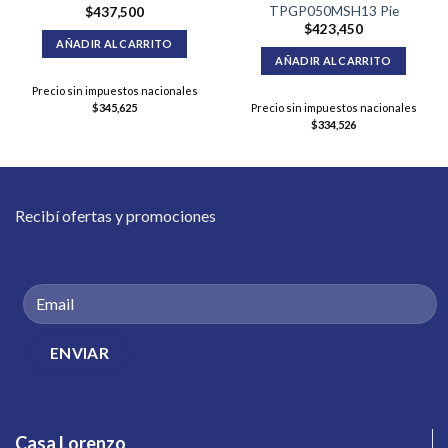
TPGP050MSH13 Pie
$
437,500
$
423,450
AÑADIR AL CARRITO
AÑADIR AL CARRITO
Precio sin impuestos nacionales
$
345,625
Precio sin impuestos nacionales
$
334,526
Recibí ofertas y promociones
Casa Lorenzo