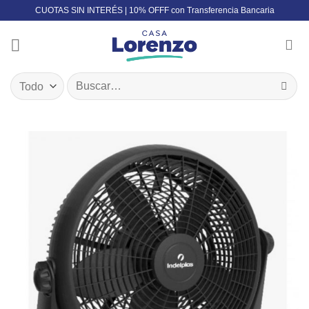
Skip
CUOTAS SIN INTERÉS | 10% OFFF con Transferencia Bancaria
to
content
Buscar
por: