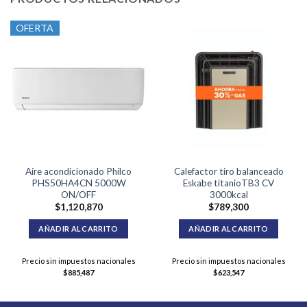
OFERTA
Aire acondicionado Philco
Calefactor tiro balanceado
PHS50HA4CN 5000W
Eskabe titanioTB3 CV
ON/OFF
3000kcal
$
1,120,870
$
789,300
AÑADIR AL CARRITO
AÑADIR AL CARRITO
Precio sin impuestos nacionales
Precio sin impuestos nacionales
$
885,487
$
623,547