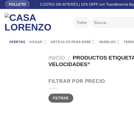
Skip
CUOTAS SIN INTERÉS | 10% OFFF con Transferencia Ba
FOLLETO
to
content
Buscar
por:
OFERTAS
HOGAR
ARTÍCULOS PARA BEBÉ
MUEBLES
FERRE
INICIO
/
PRODUCTOS ETIQUETA
VELOCIDADES”
FILTRAR POR PRECIO
Precio
Precio
FILTRAR
mínimo
máximo