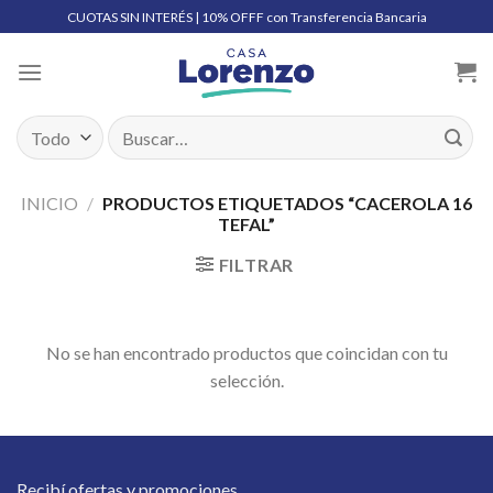
Skip
CUOTAS SIN INTERÉS | 10% OFFF con Transferencia Bancaria
to
content
Buscar
por:
INICIO
/
PRODUCTOS ETIQUETADOS “CACEROLA 16
TEFAL”
FILTRAR
No se han encontrado productos que coincidan con tu
selección.
Recibí ofertas y promociones