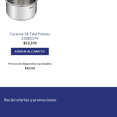
Cacerola 18 Tefal Primary
E3082374
$
53,370
AÑADIR AL CARRITO
Precio sin impuestos nacionales
$
42,162
Recibí ofertas y promociones