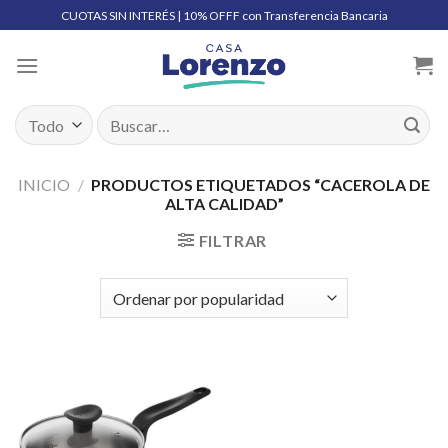
Skip
CUOTAS SIN INTERÉS | 10% OFFF con Transferencia Bancaria
to
content
Buscar
por:
INICIO
/
PRODUCTOS ETIQUETADOS “CACEROLA DE
ALTA CALIDAD”
FILTRAR