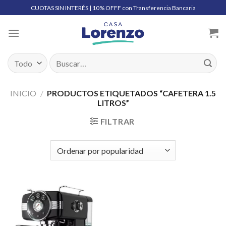
Skip
CUOTAS SIN INTERÉS | 10% OFFF con Transferencia Bancaria
to
content
Buscar
por:
INICIO
/
PRODUCTOS ETIQUETADOS “CAFETERA 1.5
LITROS”
FILTRAR