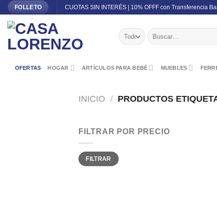
Skip
CUOTAS SIN INTERÉS | 10% OFFF con Transferencia Ba
FOLLETO
to
content
Buscar
por:
OFERTAS
HOGAR
ARTÍCULOS PARA BEBÉ
MUEBLES
FERRE
INICIO
/
PRODUCTOS ETIQUET
FILTRAR POR PRECIO
Precio
Precio
FILTRAR
mínimo
máximo