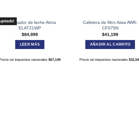
Agotado!
Espumador de leche Atma
Cafetera de filtro Aiwa AWK-
ELAT21WP
CF075N
$
84,999
$
41,199
LEER MÁS
AÑADIR AL CARRITO
Precio sin impuestos nacionales
$
67,149
Precio sin impuestos nacionales
$
32,5