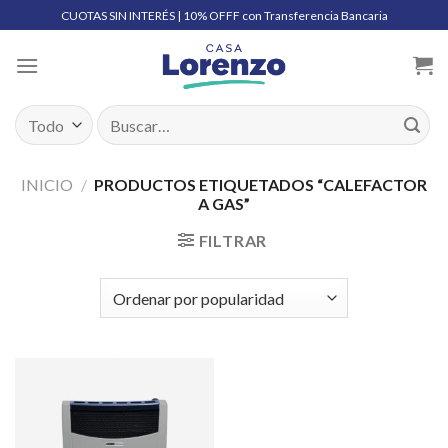
Skip
CUOTAS SIN INTERÉS | 10% OFFF con Transferencia Bancaria
to
content
Buscar
por:
INICIO
/
PRODUCTOS ETIQUETADOS “CALEFACTOR
A GAS”
FILTRAR