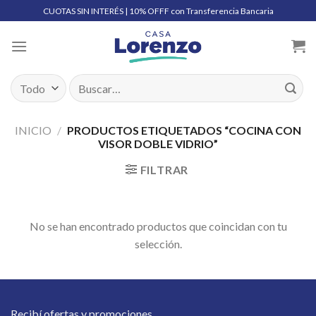
Skip
CUOTAS SIN INTERÉS | 10% OFFF con Transferencia Bancaria
to
content
Buscar
por:
INICIO
/
PRODUCTOS ETIQUETADOS “COCINA CON
VISOR DOBLE VIDRIO”
FILTRAR
No se han encontrado productos que coincidan con tu
selección.
Recibí ofertas y promociones