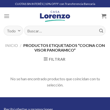
Skip
CUOTAS SIN INTERÉS | 10% OFFF con Transferencia Bancaria
to
content
Buscar
por:
INICIO
/
PRODUCTOS ETIQUETADOS “COCINA CON
VISOR PANORAMICO”
FILTRAR
No se han encontrado productos que coincidan con tu
selección.
Recibí ofertas y promociones