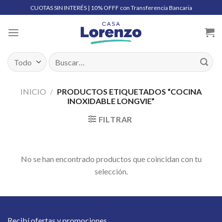
Skip
CUOTAS SIN INTERÉS | 10% OFFF con Transferencia Bancaria
to
content
Buscar
por:
INICIO
/
PRODUCTOS ETIQUETADOS “COCINA
INOXIDABLE LONGVIE”
FILTRAR
No se han encontrado productos que coincidan con tu
selección.
Recibí ofertas y promociones