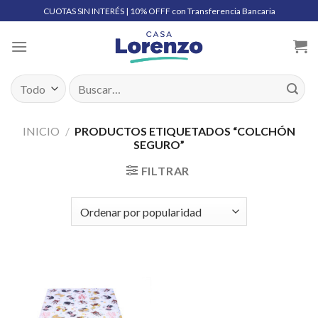
Skip
CUOTAS SIN INTERÉS | 10% OFFF con Transferencia Bancaria
to
content
Buscar
por:
INICIO
/
PRODUCTOS ETIQUETADOS “COLCHÓN
SEGURO”
FILTRAR