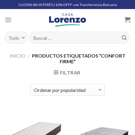
Skip
CUOTAS SIN INTERÉS | 10% OFFF con Transferencia Bancaria
to
content
Buscar
por:
INICIO
/
PRODUCTOS ETIQUETADOS “CONFORT
FIRME”
FILTRAR