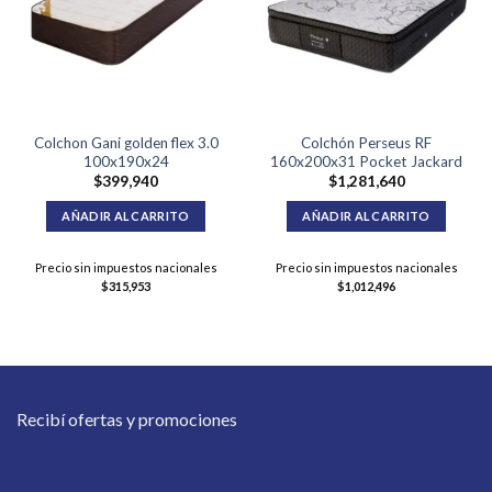
Colchon Gani golden flex 3.0
Colchón Perseus RF
100x190x24
160x200x31 Pocket Jackard
$
399,940
$
1,281,640
AÑADIR AL CARRITO
AÑADIR AL CARRITO
Precio sin impuestos nacionales
Precio sin impuestos nacionales
$
315,953
$
1,012,496
Recibí ofertas y promociones