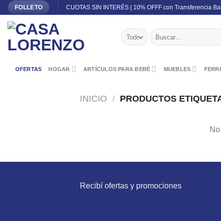
Skip
CUOTAS SIN INTERÉS | 10% OFFF con Transferencia Ba
FOLLETO
to
content
Buscar
por:
OFERTAS
HOGAR
ARTÍCULOS PARA BEBÉ
MUEBLES
FERRE
INICIO
/
PRODUCTOS ETIQUET
No 
Recibí ofertas y promociones