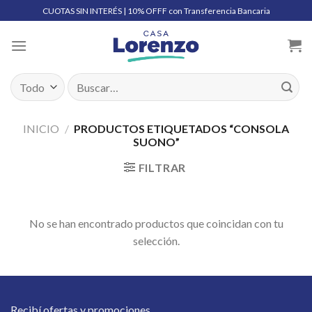
Skip
CUOTAS SIN INTERÉS | 10% OFFF con Transferencia Bancaria
to
content
Buscar
por:
INICIO
/
PRODUCTOS ETIQUETADOS “CONSOLA
SUONO”
FILTRAR
No se han encontrado productos que coincidan con tu
selección.
Recibí ofertas y promociones