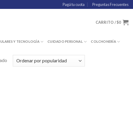
Pagá tu cuota
Preguntas Frecuentes
CARRITO /
$
0
LULARES Y TECNOLOGÍA
CUIDADO PERSONAL
COLCHONERÍA
tado