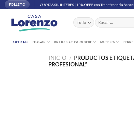
Skip
CUOTAS SIN INTERÉS | 10% OFFF con Transferencia Banca
FOLLETO
to
content
Buscar
por:
OFERTAS
HOGAR
ARTÍCULOS PARA BEBÉ
MUEBLES
FERRE
INICIO
/
PRODUCTOS ETIQUET
PROFESIONAL”