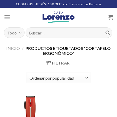
Skip
CUOTAS SIN INTERÉS | 10% OFFF con Transferencia Bancaria
to
content
Buscar
por:
INICIO
/
PRODUCTOS ETIQUETADOS “CORTAPELO
ERGONÓMICO”
FILTRAR