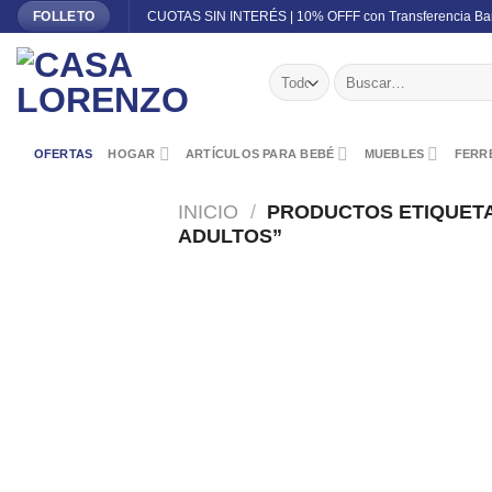
Skip
CUOTAS SIN INTERÉS | 10% OFFF con Transferencia Ba
FOLLETO
to
content
Buscar
por:
OFERTAS
HOGAR
ARTÍCULOS PARA BEBÉ
MUEBLES
FERRE
INICIO
/
PRODUCTOS ETIQUET
ADULTOS”