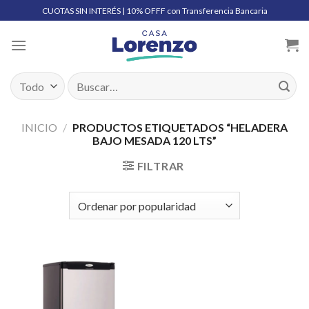
Skip
CUOTAS SIN INTERÉS | 10% OFFF con Transferencia Bancaria
to
content
Buscar
por:
INICIO
/
PRODUCTOS ETIQUETADOS “HELADERA
BAJO MESADA 120 LTS”
FILTRAR