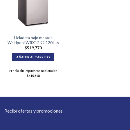
Heladera bajo mesada
Whirlpool WRX12K2 120 Lts
$
519,770
AÑADIR AL CARRITO
Precio sin impuestos nacionales
$
410,618
Recibí ofertas y promociones