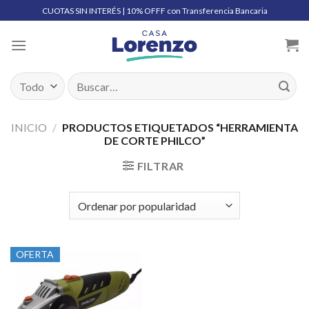
Skip
CUOTAS SIN INTERÉS | 10% OFFF con Transferencia Bancaria
to
content
Buscar
por:
INICIO
/
PRODUCTOS ETIQUETADOS “HERRAMIENTA
DE CORTE PHILCO”
FILTRAR
OFERTA