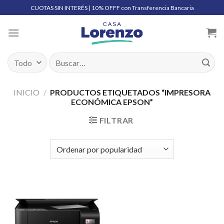
Skip
CUOTAS SIN INTERÉS | 10% OFFF con Transferencia Bancaria
to
content
Buscar
por:
INICIO
/
PRODUCTOS ETIQUETADOS “IMPRESORA
ECONÓMICA EPSON”
FILTRAR