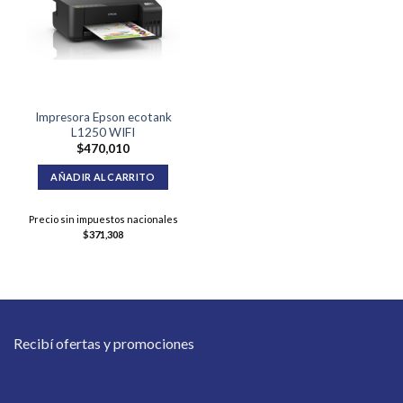
Impresora Epson ecotank
L1250 WIFI
$
470,010
AÑADIR AL CARRITO
Precio sin impuestos nacionales
$
371,308
Recibí ofertas y promociones