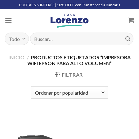
Skip
CUOTAS SIN INTERÉS | 10% OFFF con Transferencia Bancaria
to
content
Buscar
por:
INICIO
/
PRODUCTOS ETIQUETADOS “IMPRESORA
WIFI EPSON PARA ALTO VOLUMEN”
FILTRAR