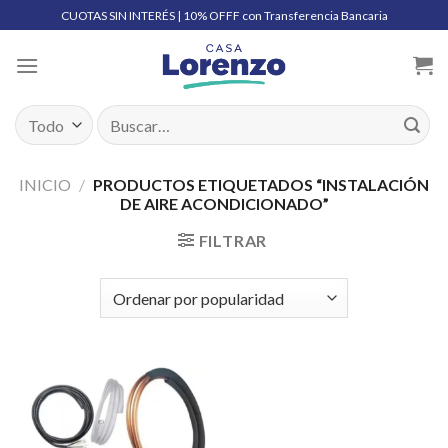
Skip
CUOTAS SIN INTERÉS | 10% OFFF con Transferencia Bancaria
to
content
Buscar
por:
INICIO
/
PRODUCTOS ETIQUETADOS “INSTALACIÓN
DE AIRE ACONDICIONADO”
FILTRAR