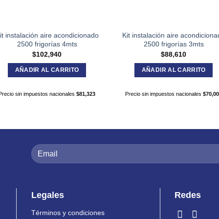
it instalación aire acondicionado
Kit instalación aire acondicion
2500 frigorías 4mts
2500 frigorías 3mts
$
102,940
$
88,610
AÑADIR AL CARRITO
AÑADIR AL CARRITO
Precio sin impuestos nacionales
$
81,323
Precio sin impuestos nacionales
$
70,0
Legales
Redes
Términos y condiciones