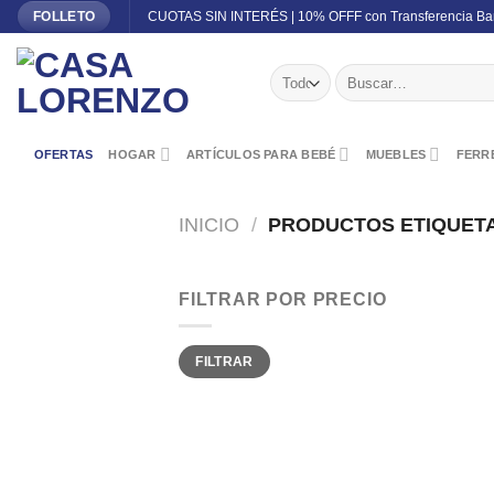
Skip
CUOTAS SIN INTERÉS | 10% OFFF con Transferencia Ba
FOLLETO
to
content
Buscar
por:
OFERTAS
HOGAR
ARTÍCULOS PARA BEBÉ
MUEBLES
FERRE
INICIO
/
PRODUCTOS ETIQUETA
FILTRAR POR PRECIO
Precio
Precio
FILTRAR
mínimo
máximo