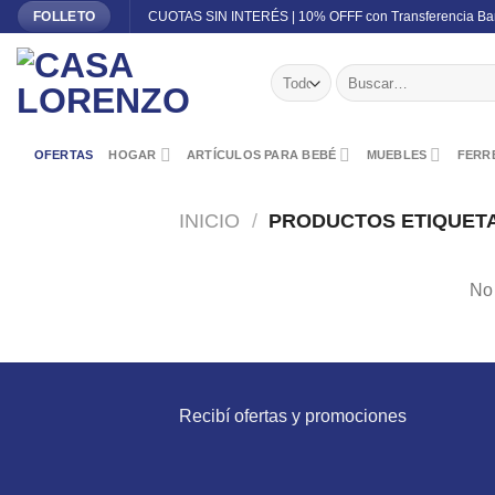
Skip
CUOTAS SIN INTERÉS | 10% OFFF con Transferencia Ba
FOLLETO
to
content
Buscar
por:
OFERTAS
HOGAR
ARTÍCULOS PARA BEBÉ
MUEBLES
FERRE
INICIO
/
PRODUCTOS ETIQUET
No 
Recibí ofertas y promociones