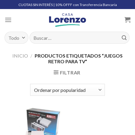
Skip
CUOTAS SIN INTERÉS | 10% OFFF con Transferencia Bancaria
to
content
Buscar
por:
INICIO
/
PRODUCTOS ETIQUETADOS “JUEGOS
RETRO PARA TV”
FILTRAR