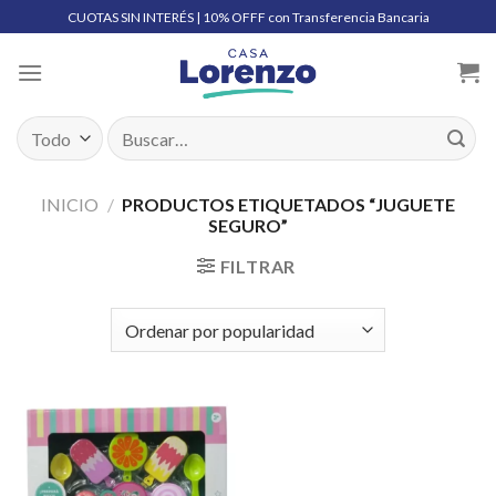
Skip
CUOTAS SIN INTERÉS | 10% OFFF con Transferencia Bancaria
to
content
Buscar
por:
INICIO
/
PRODUCTOS ETIQUETADOS “JUGUETE
SEGURO”
FILTRAR