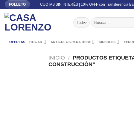
Skip
CUOTAS SIN INTERÉS | 10% OFFF con Transferencia Ba
FOLLETO
to
content
Buscar
por:
OFERTAS
HOGAR
ARTÍCULOS PARA BEBÉ
MUEBLES
FERRE
INICIO
/
PRODUCTOS ETIQUET
CONSTRUCCIÓN”