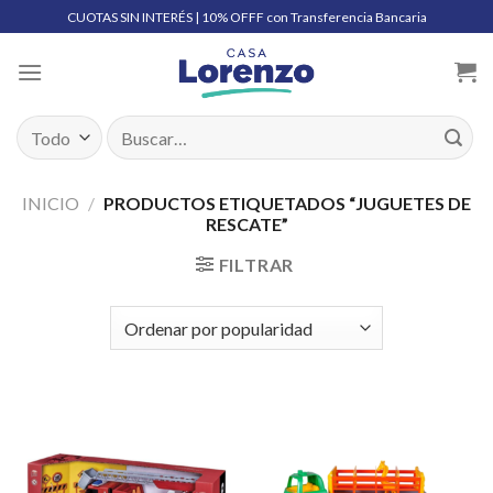
Skip
CUOTAS SIN INTERÉS | 10% OFFF con Transferencia Bancaria
to
content
Buscar
por:
INICIO
/
PRODUCTOS ETIQUETADOS “JUGUETES DE
RESCATE”
FILTRAR