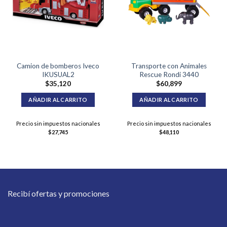
Camion de bomberos Iveco
Transporte con Animales
IKUSUAL2
Rescue Rondi 3440
$
35,120
$
60,899
AÑADIR AL CARRITO
AÑADIR AL CARRITO
Precio sin impuestos nacionales
Precio sin impuestos nacionales
$
27,745
$
48,110
Recibí ofertas y promociones