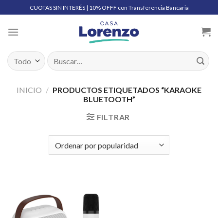
Skip
CUOTAS SIN INTERÉS | 10% OFFF con Transferencia Bancaria
to
content
Buscar
por:
INICIO
/
PRODUCTOS ETIQUETADOS “KARAOKE
BLUETOOTH”
FILTRAR