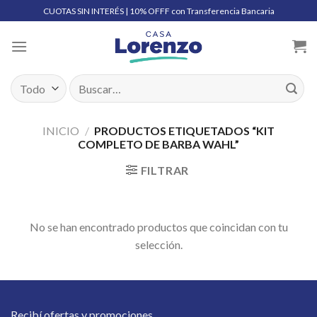
Skip
CUOTAS SIN INTERÉS | 10% OFFF con Transferencia Bancaria
to
content
Buscar
por:
INICIO
/
PRODUCTOS ETIQUETADOS “KIT
COMPLETO DE BARBA WAHL”
FILTRAR
No se han encontrado productos que coincidan con tu
selección.
Recibí ofertas y promociones