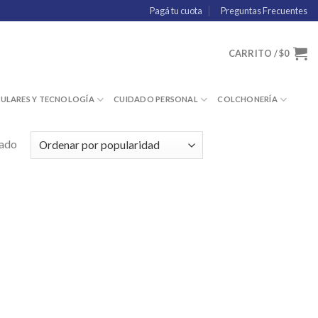
Pagá tu cuota
Preguntas Frecuentes
CARRITO /
$
0
LULARES Y TECNOLOGÍA
CUIDADO PERSONAL
COLCHONERÍA
tado