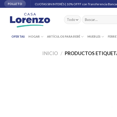
Skip
CUOTAS SIN INTERÉS | 10% OFFF con Transferencia Banca
FOLLETO
to
content
Buscar
por:
OFERTAS
HOGAR
ARTÍCULOS PARA BEBÉ
MUEBLES
FERRE
INICIO
/
PRODUCTOS ETIQUETA