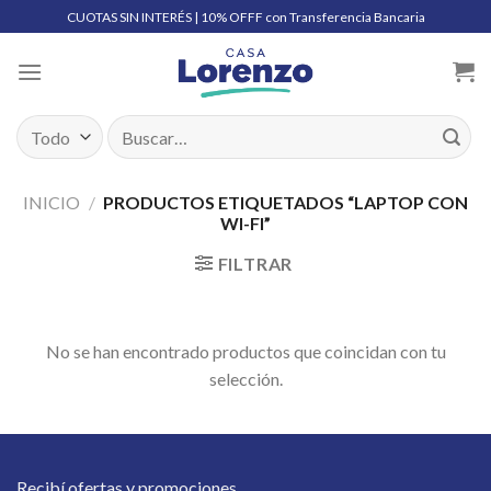
Skip
CUOTAS SIN INTERÉS | 10% OFFF con Transferencia Bancaria
to
content
Buscar
por:
INICIO
/
PRODUCTOS ETIQUETADOS “LAPTOP CON
WI-FI”
FILTRAR
No se han encontrado productos que coincidan con tu
selección.
Recibí ofertas y promociones