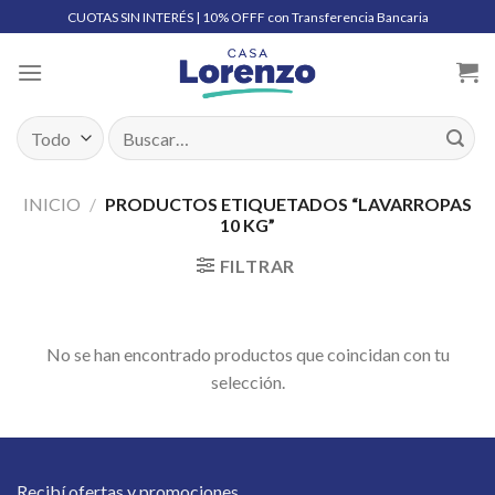
Skip
CUOTAS SIN INTERÉS | 10% OFFF con Transferencia Bancaria
to
content
Buscar
por:
INICIO
/
PRODUCTOS ETIQUETADOS “LAVARROPAS
10 KG”
FILTRAR
No se han encontrado productos que coincidan con tu
selección.
Recibí ofertas y promociones