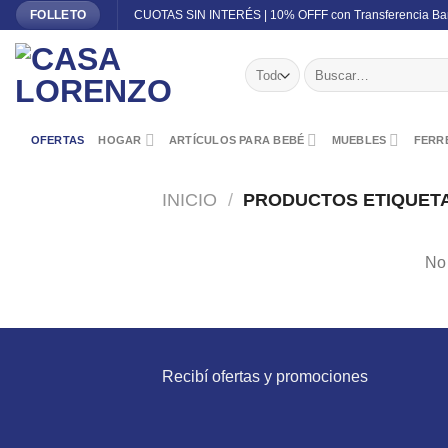
Skip
CUOTAS SIN INTERÉS | 10% OFFF con Transferencia Ba
FOLLETO
to
content
Buscar
por:
OFERTAS
HOGAR
ARTÍCULOS PARA BEBÉ
MUEBLES
FERRE
INICIO
/
PRODUCTOS ETIQUETA
No 
Recibí ofertas y promociones