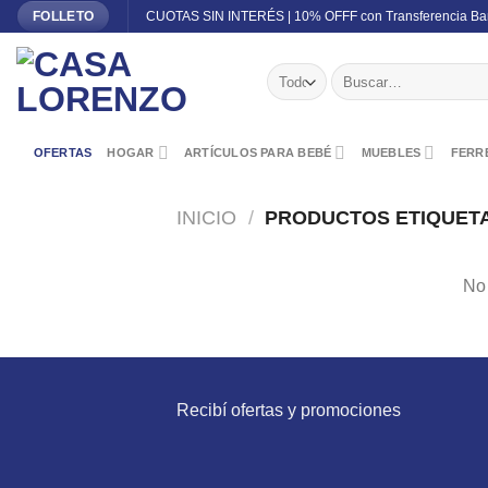
Skip
CUOTAS SIN INTERÉS | 10% OFFF con Transferencia Ba
FOLLETO
to
content
Buscar
por:
OFERTAS
HOGAR
ARTÍCULOS PARA BEBÉ
MUEBLES
FERRE
INICIO
/
PRODUCTOS ETIQUETA
No 
Recibí ofertas y promociones